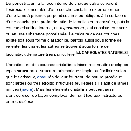
Du periostracum à la face interne de chaque valve se voient
l’
ostracum
, ensemble d’une couche cristalline externe formée
d’une lame à prismes perpendiculaires ou obliques à la surface et
d’une couche plus profonde faite de lamelles entrecroisées, puis la
couche cristalline interne, ou
hypostracum
, qui consiste en nacre
ou en une substance porcelanée. Le calcaire de ces couches
existe soit sous forme d’aragonite, parfois aussi sous forme de
vatérite; les uns et les autres se trouvent sous forme de
[cf. CARBONATES NATURELS]
biocristaux de nature très particulière
.
L’architecture des couches cristallines laisse reconnaître quelques
types structuraux: structure prismatique simple ou fibrillaire selon
que les cristaux,
entour
és de leur fourreau de nature protéique,
sont larges ou très étroits; structures feuilletées s’il s’agit de lames
minces (
nacre
). Mais les éléments cristallins peuvent aussi
s’entrecroiser de façon complexe, donnant lieu aux «structures
entrecroisées».