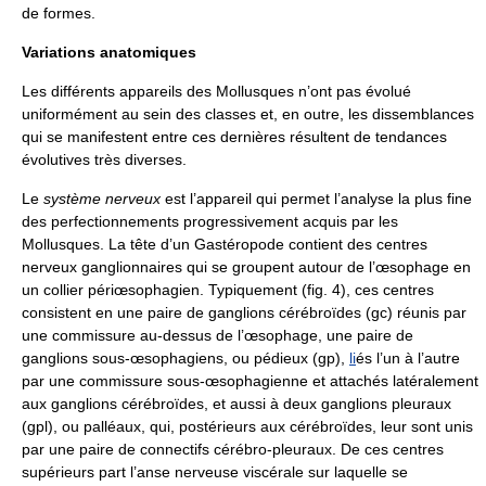
de formes.
Variations anatomiques
Les différents appareils des Mollusques n’ont pas évolué
uniformément au sein des classes et, en outre, les dissemblances
qui se manifestent entre ces dernières résultent de tendances
évolutives très diverses.
Le
système nerveux
est l’appareil qui permet l’analyse la plus fine
des perfectionnements progressivement acquis par les
Mollusques. La tête d’un Gastéropode contient des centres
nerveux ganglionnaires qui se groupent autour de l’œsophage en
un collier périœsophagien. Typiquement (fig. 4), ces centres
consistent en une paire de ganglions cérébroïdes (gc) réunis par
une commissure au-dessus de l’œsophage, une paire de
ganglions sous-œsophagiens, ou pédieux (gp),
li
és l’un à l’autre
par une commissure sous-œsophagienne et attachés latéralement
aux ganglions cérébroïdes, et aussi à deux ganglions pleuraux
(gpl), ou palléaux, qui, postérieurs aux cérébroïdes, leur sont unis
par une paire de connectifs cérébro-pleuraux. De ces centres
supérieurs part l’anse nerveuse viscérale sur laquelle se