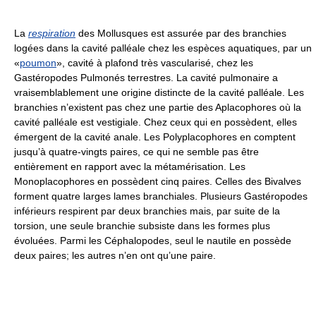
La
respiration
des Mollusques est assurée par des branchies
logées dans la cavité palléale chez les espèces aquatiques, par un
«
poumon
», cavité à plafond très vascularisé, chez les
Gastéropodes Pulmonés terrestres. La cavité pulmonaire a
vraisemblablement une origine distincte de la cavité palléale. Les
branchies n’existent pas chez une partie des Aplacophores où la
cavité palléale est vestigiale. Chez ceux qui en possèdent, elles
émergent de la cavité anale. Les Polyplacophores en comptent
jusqu’à quatre-vingts paires, ce qui ne semble pas être
entièrement en rapport avec la métamérisation. Les
Monoplacophores en possèdent cinq paires. Celles des Bivalves
forment quatre larges lames branchiales. Plusieurs Gastéropodes
inférieurs respirent par deux branchies mais, par suite de la
torsion, une seule branchie subsiste dans les formes plus
évoluées. Parmi les Céphalopodes, seul le nautile en possède
deux paires; les autres n’en ont qu’une paire.