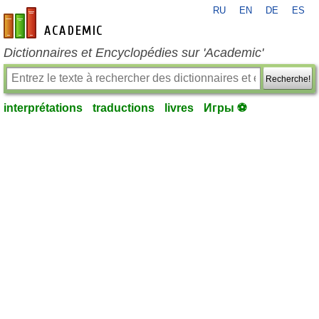
RU
EN
DE
ES
fr-academic.com
Dictionnaires et Encyclopédies sur 'Academic'
Recherche!
interprétations
traductions
livres
Игры ⚽