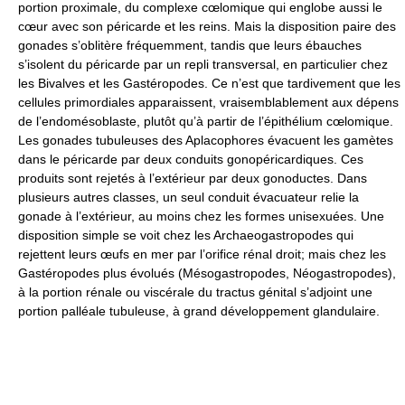
portion proximale, du complexe cœlomique qui englobe aussi le
cœur avec son péricarde et les reins. Mais la disposition paire des
gonades s’oblitère fréquemment, tandis que leurs ébauches
s’isolent du péricarde par un repli transversal, en particulier chez
les Bivalves et les Gastéropodes. Ce n’est que tardivement que les
cellules primordiales apparaissent, vraisemblablement aux dépens
de l’endomésoblaste, plutôt qu’à partir de l’épithélium cœlomique.
Les gonades tubuleuses des Aplacophores évacuent les gamètes
dans le péricarde par deux conduits gonopéricardiques. Ces
produits sont rejetés à l’extérieur par deux gonoductes. Dans
plusieurs autres classes, un seul conduit évacuateur relie la
gonade à l’extérieur, au moins chez les formes unisexuées. Une
disposition simple se voit chez les Archaeogastropodes qui
rejettent leurs œufs en mer par l’orifice rénal droit; mais chez les
Gastéropodes plus évolués (Mésogastropodes, Néogastropodes),
à la portion rénale ou viscérale du tractus génital s’adjoint une
portion palléale tubuleuse, à grand développement glandulaire.