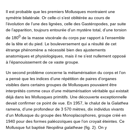
Il est probable que les premiers Mollusques montraient une
symétrie bilatérale. Or celle-ci s’est oblitérée au cours de
l’évolution de l’une des lignées, celle des Gastéropodes, par suite
de l’apparition, toujours entourée d’un mystère total, d’une torsion
0
de 180
de la masse viscérale du corps par rapport à l’ensemble
de la tête et du pied. Le bouleversement qui a résulté de cet
étrange phénomène a nécessité bien des ajustements
anatomiques et physiologiques, mais il ne s’est nullement opposé
à l’épanouissement de ce vaste groupe.
Un second problème concerne la métamérisation du corps et l’on
a pensé que les indices d’une répétition de paires d’organes
visibles dans certains groupes de Mollusques pouvaient être
interprétés comme ceux d’une métamérisation véritable qui existait
déjà dans les Mollusques primitifs. Une découverte exceptionnelle
devait confirmer ce point de vue. En 1957, le chalut de la
Galathea
ramena, d’une profondeur de 3 570 mètres, dix individus vivants
d’un Mollusque du groupe des Monoplacophores, groupe créé en
1940 pour des formes paléozoïques que l’on croyait éteintes. Ce
Mollusque fut baptisé
Neopilina galatheae
(fig. 2). On y