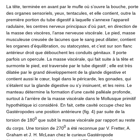
La tête, terminée en avant par le mufle où s’ouvre la bouche, porte
des organes sensoriels, yeux, tentacules, et elle contient, outre la
première portion du tube digestif à laquelle s’annexe l’appareil
radulaire, les centres nerveux principaux d’où part, en direction de
la masse des viscères, l’anse nerveuse viscérale. Le pied, masse
musculeuse creusée de lacunes que le sang peut dilater, contient
les organes d’équilibration, ou statocystes, et c’est sur son flanc
antérieur droit que débouchent les conduits génitaux. Il porte
parfois un opercule. La masse viscérale, qui fait suite à la tête et
surmonte le pied, est traversée par le tube digestif ; elle est très
dilatée par le grand développement de la glande digestive et
contient aussi le cœur, logé dans le péricarde, les gonades, qui
s’étalent sur la glande digestive ou s’y insinuent, et les reins. Le
manteau détermine la formation d’une cavité palléale profonde,
surtout à l’arrière de la masse viscérale dans le Mollusque primitif
hypothétique ici considéré. En fait, cette cavité occupe chez les
Gastéropodes une position antérieure (fig. 4) par suite de la
0
torsion de 180
que subit la masse viscérale par rapport au reste
0
du corps. Une torsion de 270
a été reconnue par V. Fretter, A.
Graham et J. H. McLean chez le curieux Gastéropode