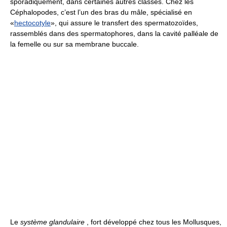
sporadiquement, dans certaines autres classes. Chez les
Céphalopodes, c’est l’un des bras du mâle, spécialisé en
«
hectocotyle
», qui assure le transfert des spermatozoïdes,
rassemblés dans des spermatophores, dans la cavité palléale de
la femelle ou sur sa membrane buccale.
Le
système glandulaire
, fort développé chez tous les Mollusques,